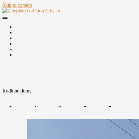
Skip to content
Zateplenie od Domčeky.eu
Zateplite raz a navždy.
Úvod
Zatepľovanie
Plán obnovy
Referencie
Kontakt
0948 113 900
Rodinné domy
Scroll Down
Rodinné domy