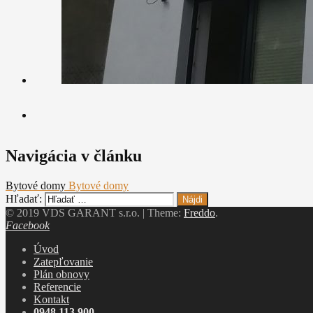
Navigácia v článku
Bytové domy
Bytové domy
Hľadať:
© 2019 VDS GARANT s.r.o.
|
Theme:
Freddo
.
Facebook
Úvod
Zatepľovanie
Plán obnovy
Referencie
Kontakt
0948 113 900